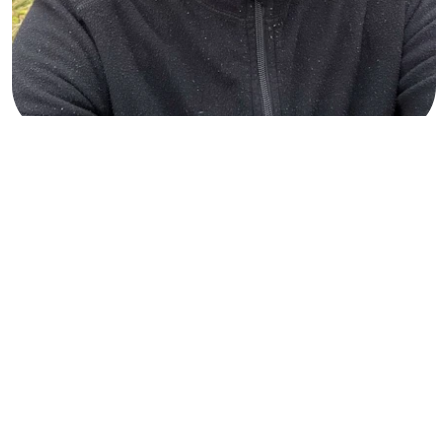
Elisabeth Lindroth
112
7 kommentarer