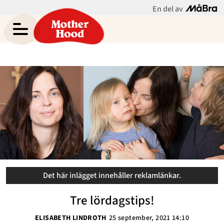
En del av
Elisabeth Lindroths blogg
Meny
Gravid
Bebis & Småbarn
Skolbarn
Hem
Arkiv
Tonåringar
Om
Kontakt
Mammaliv
Kategorier
Bloggar
Det här inlägget innehåller reklamlänkar.
Om Oss
Tre lördagstips!
ELISABETH LINDROTH
25 september, 2021 14:10
Nyhetsbrev