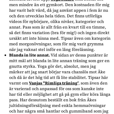
men mindre än ett gymkort. Den kostnaden för mig
har varit helt värd, då jag använt appen i fem år nu
och den utvecklas hela tiden. Det finns utförliga
videos för nybörjare, olika nivåer, kategorier och
annat. Pass som är allt från en kvart till en timme,
så det finns variation (bra för mig!) och ingen direkt
ursäkt att inte hinna med. Tipsar även om kategorin
med morgonövningar, som för mig varit grymma
när jag vaknat stel inför en lång föreläsning.
Blanda in lite annat.
Vid sidan av dessa punkter är
mitt mål att blanda in lite annan träning som ger en
gnutta styrka. Yoga gör det, absolut, men jag
märker att jag snart börjar vara chanslös mot Åke
och då är det hög tid att få lite stabilitet. Tipsar här
varmt om
Vanjas "Rimliga träning
", som även den
är varierad och anpassad för oss som kanske inte
har tid eller möjlighet att gå på gym eller köra långa
pass. Har dessutom beställt en bok från Åkes
jultidningsförsäljning med enkla hemmaövningar
och har några små hantlar och gummiband som jag