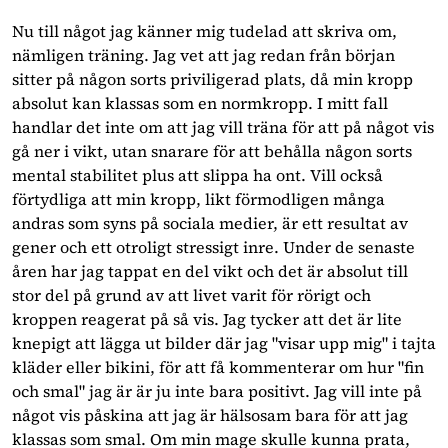
Nu till något jag känner mig tudelad att skriva om,
nämligen träning. Jag vet att jag redan från början
sitter på någon sorts priviligerad plats, då min kropp
absolut kan klassas som en normkropp. I mitt fall
handlar det inte om att jag vill träna för att på något vis
gå ner i vikt, utan snarare för att behålla någon sorts
mental stabilitet plus att slippa ha ont. Vill också
förtydliga att min kropp, likt förmodligen många
andras som syns på sociala medier, är ett resultat av
gener och ett otroligt stressigt inre. Under de senaste
åren har jag tappat en del vikt och det är absolut till
stor del på grund av att livet varit för rörigt och
kroppen reagerat på så vis. Jag tycker att det är lite
knepigt att lägga ut bilder där jag "visar upp mig" i tajta
kläder eller bikini, för att få kommenterar om hur "fin
och smal" jag är är ju inte bara positivt. Jag vill inte på
något vis påskina att jag är hälsosam bara för att jag
klassas som smal. Om min mage skulle kunna prata,