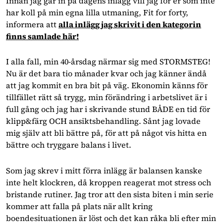
Innan jag går in på dagens inlägg vill jag för er som inte
har koll på min egna lilla utmaning, Fit for forty,
informera att
alla inlägg jag skrivit i den kategorin
finns samlade här!
I alla fall, min 40-årsdag närmar sig med STORMSTEG!
Nu är det bara tio månader kvar och jag känner ändå
att jag kommit en bra bit på väg. Ekonomin känns för
tillfället rätt så trygg, min förändring i arbetslivet är i
full gång och jag har i skrivande stund BÅDE en tid för
klipp&färg OCH ansiktsbehandling. Sånt jag lovade
mig själv att bli bättre på, för att på något vis hitta en
bättre och tryggare balans i livet.
Som jag skrev i mitt förra inlägg är balansen kanske
inte helt klockren, då kroppen reagerat mot stress och
bristande rutiner. Jag tror att den sista biten i min serie
kommer att falla på plats när allt kring
boendesituationen är löst och det kan råka bli efter min