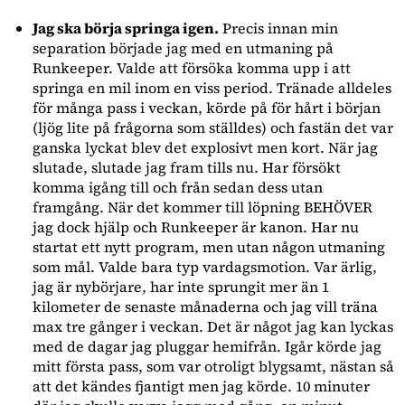
Jag ska börja springa igen.
Precis innan min
separation började jag med en utmaning på
Runkeeper. Valde att försöka komma upp i att
springa en mil inom en viss period. Tränade alldeles
för många pass i veckan, körde på för hårt i början
(ljög lite på frågorna som ställdes) och fastän det var
ganska lyckat blev det explosivt men kort. När jag
slutade, slutade jag fram tills nu. Har försökt
komma igång till och från sedan dess utan
framgång. När det kommer till löpning BEHÖVER
jag dock hjälp och Runkeeper är kanon. Har nu
startat ett nytt program, men utan någon utmaning
som mål. Valde bara typ vardagsmotion. Var ärlig,
jag är nybörjare, har inte sprungit mer än 1
kilometer de senaste månaderna och jag vill träna
max tre gånger i veckan. Det är något jag kan lyckas
med de dagar jag pluggar hemifrån. Igår körde jag
mitt första pass, som var otroligt blygsamt, nästan så
att det kändes fjantigt men jag körde. 10 minuter