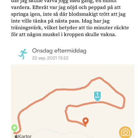
där jag skulle varva jogg med gång, en minut
vardera. Efteråt var jag nöjd och peppad på att
springa igen, inte så där blodsmakigt trött att jag
inte ville tänka på nästa pass. Idag har jag
träningsvärk, vilket betyder att tio minuter räckte
för att någon muskel i kroppen skulle vakna.