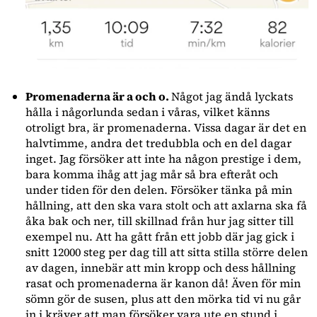
Promenaderna är a och o.
Något jag ändå lyckats
hålla i någorlunda sedan i våras, vilket känns
otroligt bra, är promenaderna. Vissa dagar är det en
halvtimme, andra det tredubbla och en del dagar
inget. Jag försöker att inte ha någon prestige i dem,
bara komma ihåg att jag mår så bra efteråt och
under tiden för den delen. Försöker tänka på min
hållning, att den ska vara stolt och att axlarna ska få
åka bak och ner, till skillnad från hur jag sitter till
exempel nu. Att ha gått från ett jobb där jag gick i
snitt 12000 steg per dag till att sitta stilla större delen
av dagen, innebär att min kropp och dess hållning
rasat och promenaderna är kanon då! Även för min
sömn gör de susen, plus att den mörka tid vi nu går
in i kräver att man försöker vara ute en stund i