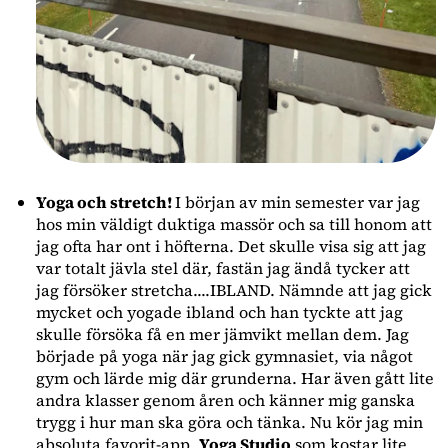
Yoga och stretch!
I början av min semester var jag
hos min väldigt duktiga massör och sa till honom att
jag ofta har ont i höfterna. Det skulle visa sig att jag
var totalt jävla stel där, fastän jag ändå tycker att
jag försöker stretcha....IBLAND. Nämnde att jag gick
mycket och yogade ibland och han tyckte att jag
skulle försöka få en mer jämvikt mellan dem. Jag
började på yoga när jag gick gymnasiet, via något
gym och lärde mig där grunderna. Har även gått lite
andra klasser genom åren och känner mig ganska
trygg i hur man ska göra och tänka. Nu kör jag min
absoluta favorit-app,
Yoga Studio
som kostar lite