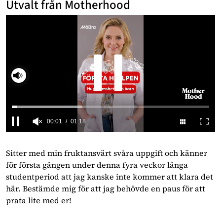
Utvalt från Motherhood
Slå på ljud
00:03
01:18
0
seconds
of
Sitter med min fruktansvärt svåra uppgift och känner
1
för första gången under denna fyra veckor långa
minute,
18
studentperiod att jag kanske inte kommer att klara det
seconds
här. Bestämde mig för att jag behövde en paus för att
prata lite med er!