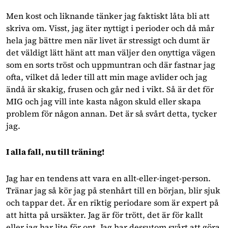
Men kost och liknande tänker jag faktiskt låta bli att
skriva om. Visst, jag äter nyttigt i perioder och då mår
hela jag bättre men när livet är stressigt och dumt är
det väldigt lätt hänt att man väljer den onyttiga vägen
som en sorts tröst och uppmuntran och där fastnar jag
ofta, vilket då leder till att min mage avlider och jag
ändå är skakig, frusen och går ned i vikt. Så är det för
MIG och jag vill inte kasta någon skuld eller skapa
problem för någon annan. Det är så svårt detta, tycker
jag.
I alla fall, nu till träning!
Jag har en tendens att vara en allt-eller-inget-person.
Tränar jag så kör jag på stenhårt till en början, blir sjuk
och tappar det. Är en riktig periodare som är expert på
att hitta på ursäkter. Jag är för trött, det är för kallt
eller jag har lite för ont. Jag har dessutom svårt att göra