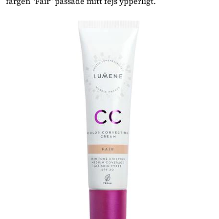
färgen "Fair" passade mitt fejs ypperligt.