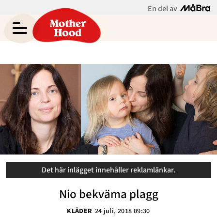
En del av
Elisabeth Lindroths blogg
Meny
Gravid
Bebis & Småbarn
Skolbarn
Hem
Arkiv
Tonåringar
Om
Kontakt
Mammaliv
Kategorier
Bloggar
Det här inlägget innehåller reklamlänkar.
Om Oss
Nio bekväma plagg
KLÄDER
24 juli, 2018 09:30
Nyhetsbrev