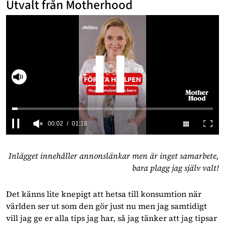
Utvalt från Motherhood
Slå på ljud
00:02
01:18
0
seconds
of
Inlägget innehåller annonslänkar men är inget samarbete,
1
bara plagg jag själv valt!
minute,
18
seconds
Det känns lite knepigt att hetsa till konsumtion när
världen ser ut som den gör just nu men jag samtidigt
vill jag ge er alla tips jag har, så jag tänker att jag tipsar