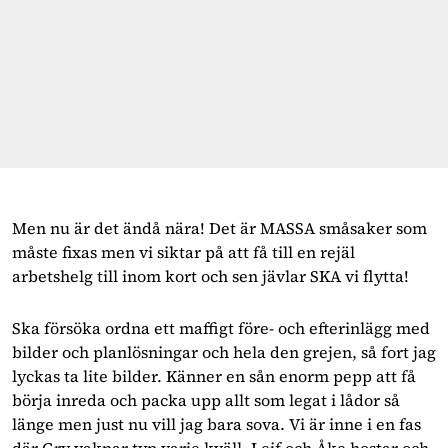
Men nu är det ändå nära! Det är MASSA småsaker som
måste fixas men vi siktar på att få till en rejäl
arbetshelg till inom kort och sen jävlar SKA vi flytta!
Ska försöka ordna ett maffigt före- och efterinlägg med
bilder och planlösningar och hela den grejen, så fort jag
lyckas ta lite bilder. Känner en sån enorm pepp att få
börja inreda och packa upp allt som legat i lådor så
länge men just nu vill jag bara sova. Vi är inne i en fas
där Gry vaknar typ varje kväll, Leif och Åke hostar och