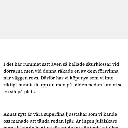
I det här rummet satt även så kallade skurklossar vid
dörrarna men vid denna råkade en av dem försvinna
när väggen revs. Därför har vi köpt nya som vi inte
riktigt hunnit få upp än men på bilden nedan kan ni se
en stå på plats.
Annat nytt är våra superfina ljusstakar som vi kände
oss manade att tända redan igår. Är ingen julälskare
men älskar de här just för att de inte är typiskt juliga.