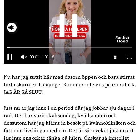
00:02
01:18
0
seconds
of
Nu har jag suttit här med datorn öppen och bara stirrat
1
förbi skärmen läääänge. Kommer inte ens på en rubrik.
minute,
18
JAG ÄR SÅ SLUT!
seconds
Just nu är jag inne i en period där jag jobbar sju dagar i
rad. Det har varit skyltsöndag, kvällsmöten och
dessutom har jag klämt in besök på kvinnokliniken och
fått min livslånga medicin. Det är så mycket just nu att
jag inte ens orkar tänka på julen. Önskar så innerligt