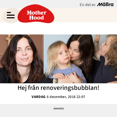
En del av
Elisabeth Lindroths blogg
Meny
Gravid
Bebis & Småbarn
Skolbarn
Hem
Arkiv
Tonåringar
Om
Kontakt
Mammaliv
Kategorier
Hej från renoveringsbubblan!
Bloggar
VARDAG
6 december, 2018 22:07
Om Oss
Nyhetsbrev